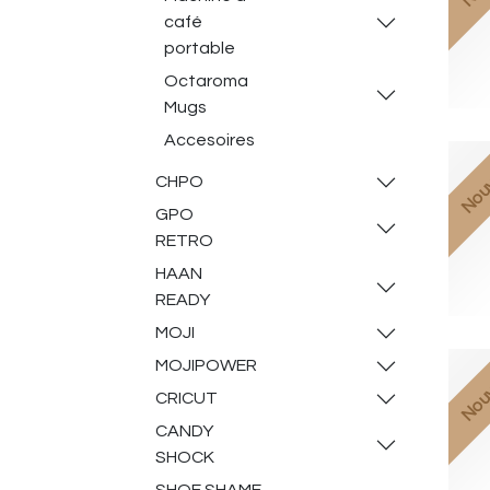
café
portable
Octaroma
Mugs
Accesoires
Nou
CHPO
GPO
RETRO
HAAN
READY
MOJI
MOJIPOWER
Nou
CRICUT
CANDY
SHOCK