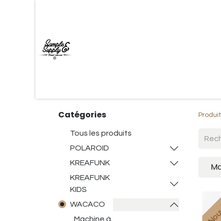
Accueil
Shop
Marques
Contac
Catégories
Produi
Tous les produits
POLAROID
KREAFUNK
Ma
KREAFUNK
KIDS
Nou
WACACO
Machine à