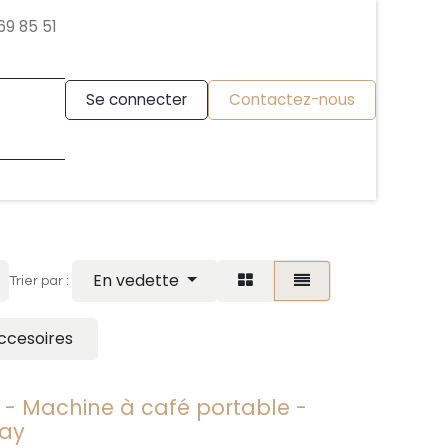
69 85 51
Se connecter
Contactez-nous
En vedette
Trier par :
ccesoires
- Machine à café portable -
lay