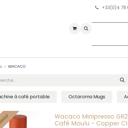
+33(0)4 78 
tez-nous
Bonnes Affaires
ts
WACACO
chine à café portable
Octaroma Mugs
A
Wacaco Minipresso GR2 
veau!
Café Moulu - Copper C