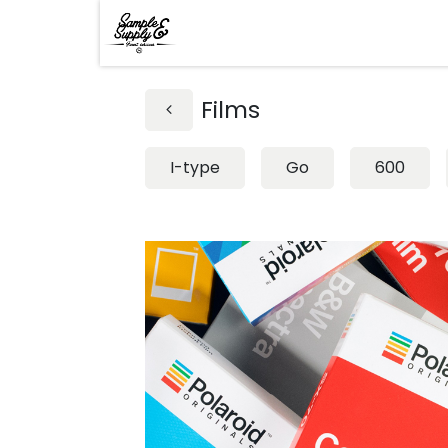
Films
I-type
Go
600