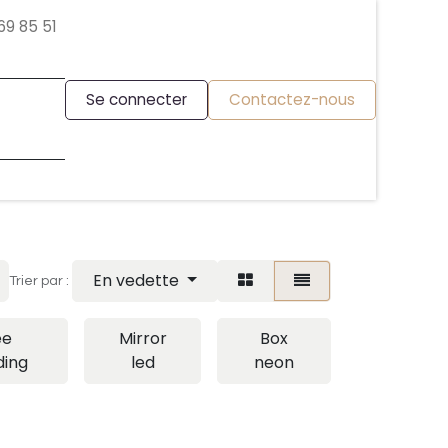
69 85 51
Se connecter
Contactez-nous
En vedette
Trier par :
ee
Mirror
Box
ding
led
neon