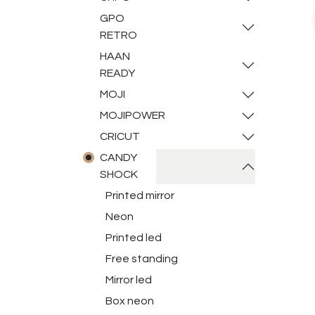
GPO
RETRO
HAAN
READY
MOJI
MOJIPOWER
CRICUT
CANDY
SHOCK
Printed mirror
Neon
Printed led
Free standing
Mirror led
Box neon