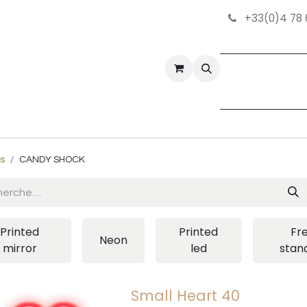
+33(0)4 78 
tez-nous
Bonnes Affaires
ts
CANDY SHOCK
Printed
Printed
Fr
Neon
mirror
led
stan
Small Heart 40