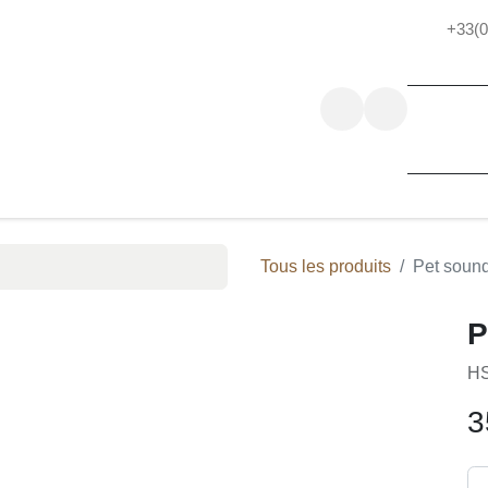
+33(0)4 78 
ntactez-nous
Bonnes Affaires
Tous les produits
Pet soun
P
B
HS
3