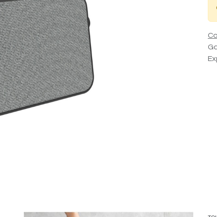
Co
Ga
Ex