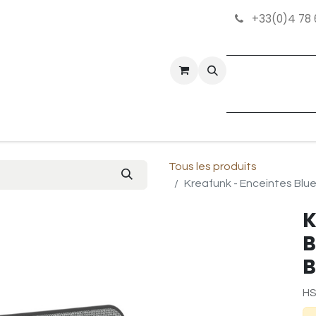
+33(0)4 78 
tez-nous
Bonnes Affaires
Tous les produits
Kreafunk - Enceintes Bl
K
B
B
HS